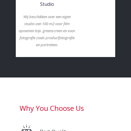
Studio
Wij beschikken over een eigen
studio van 100 m2 voor film
opnamen bijv. greenscreen en voor
fotografie zoals productfotografie
en portretten.
Why You Choose Us